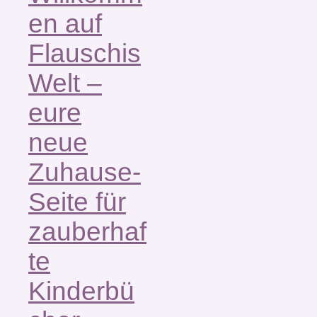
en auf
Flauschis
Welt –
eure
neue
Zuhause-
Seite für
zauberhaf
te
Kinderbü